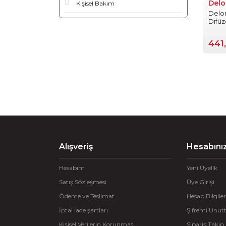
Delo
Kişisel Bakım
Delo
Difüz
441
Alışveriş
Hesabını
Hesabım
Yeni Üyelik
Satış Sözleşmesi
Üye Girişi
Ödeme ve Teslimat
Hesap Bilgiler
İptal iade şartları
Şifremi Unu
Kişisel Verilerin Korunması
Sipariş Takip