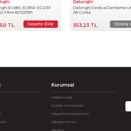
nghi
Delonghi
nghi EC680, EC850, ECO311
Delonghi Dedica Demleme Ün
ör Filtre 6013211191
Alt Conta
Sepete Ekle
Stokta 
,50 TL
353,23 TL
z
Kurumsal
Hakkımızda
Gizlilik ve Güvenlik
i
Hesap Numaralarımız
ttum
İletişim Formu
İletişim