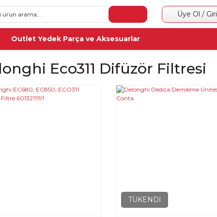
Üye Ol / Gir
Outlet Yedek Parça ve Aksesuarlar
onghi Eco311 Difüzör Filtresi
TÜKENDİ