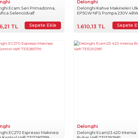
nghi
Delonghi
nghi Ecam Seri Primadonna,
Delonghi Kahve Makineleri Ul
fica Selenoidvalf
EP5GW NFS Pompa 230V 48
5113270613
Sepete Ekle
Sepete E
6,21 TL
1.610,13 TL
nghi
Delonghi
nghi EC270 Espresso Makinesi
Delonghi Ecam23.420 Intensa
 Kontrol Valfi 7313285799
Buhar Valfi 7313292981