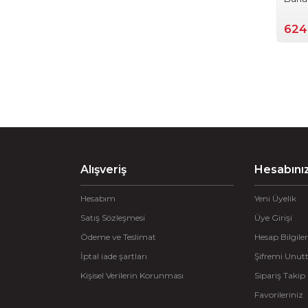
624
Alışveriş
Hesabını
Hesabım
Yeni Üyelik
Satış Sözleşmesi
Üye Girişi
Ödeme ve Teslimat
Hesap Bilgiler
İptal iade şartları
Şifremi Unu
Kişisel Verilerin Korunması
Sipariş Takip
Favorileriniz