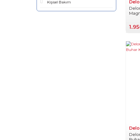
Delo
Kişisel Bakım
Delo
Magni
1.95
Delo
Delo
Buhar