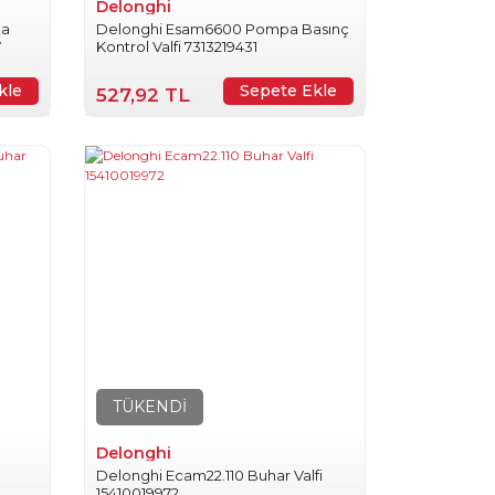
Delonghi
ka
Delonghi Esam6600 Pompa Basınç
W
Kontrol Valfi 7313219431
kle
Sepete Ekle
527,92 TL
TÜKENDİ
Delonghi
Delonghi Ecam22.110 Buhar Valfi
15410019972