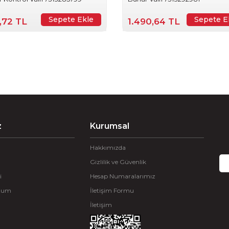
Sepete Ekle
Sepete E
,72 TL
1.490,64 TL
z
Kurumsal
Hakkımızda
Gizlilik ve Güvenlik
i
Hesap Numaralarımız
ttum
İletişim Formu
İletişim