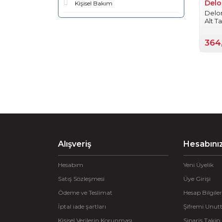
Delo
Kişisel Bakım
Delo
Alt T
364
Alışveriş
Hesabını
Hesabım
Yeni Üyelik
Satış Sözleşmesi
Üye Girişi
Ödeme ve Teslimat
Hesap Bilgiler
İptal iade şartları
Şifremi Unu
Kişisel Verilerin Korunması
Sipariş Takip