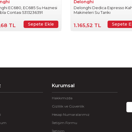
nghi
Delonghi
nghi EC680, EC685 Su Haznesi
Delonghi Dedica Espresso Ka
abla Contası 5313236391
Makineleri Su Tankı
Sepete Ekle
Sepete E
,68 TL
1.165,52 TL
z
Kurumsal
Hakkımızda
Gizlilik ve Güvenlik
i
Hesap Numaralarımız
ttum
İletişim Formu
İletişim