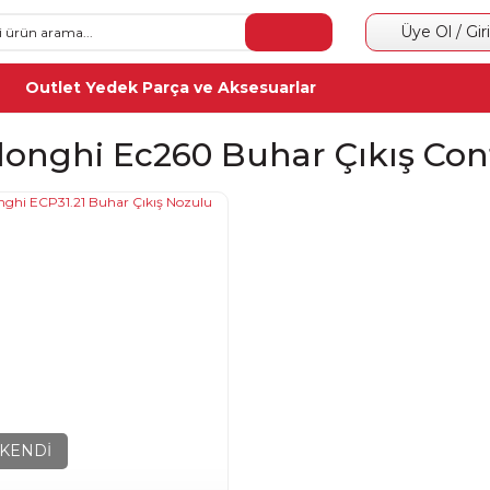
Üye Ol / Gir
Outlet Yedek Parça ve Aksesuarlar
longhi Ec260 Buhar Çıkış Con
KENDİ