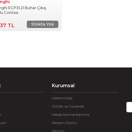
nghi
ghi ECP31.21 Buhar Çıkış
u Contası
Stokta Yok
,37 TL
z
Kurumsal
Hakkımızda
Gizlilik ve Güvenlik
i
Hesap Numaralarımız
ttum
İletişim Formu
İletişim