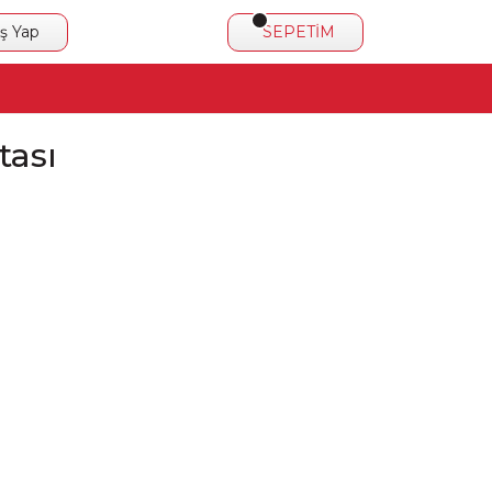
iş Yap
SEPETİM
tası