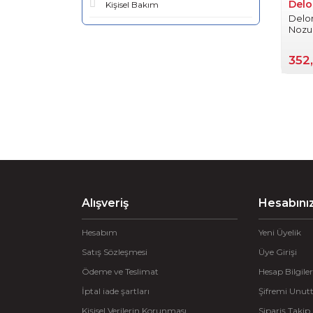
Delo
Kişisel Bakım
Delon
Nozul
352
Alışveriş
Hesabını
Hesabım
Yeni Üyelik
Satış Sözleşmesi
Üye Girişi
Ödeme ve Teslimat
Hesap Bilgiler
İptal iade şartları
Şifremi Unu
Kişisel Verilerin Korunması
Sipariş Takip