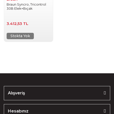
Braun Syncro, Tricontrol
30B Elek+Bıçak
3.412,53 TL
Stokta Yok
Alışveriş
Hesabınız