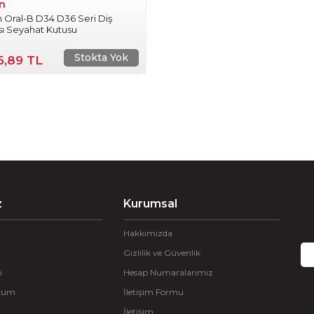
n
 Oral-B D34 D36 Seri Diş
sı Seyahat Kutusu
Stokta Yok
6,89 TL
z
Kurumsal
Hakkımızda
Gizlilik ve Güvenlik
i
Hesap Numaralarımız
ttum
İletişim Formu
İletişim