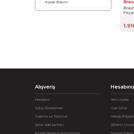
Brau
Kişisel Bakım
Braun
Fırça
1.91
Alışveriş
Hesabını
Hesabım
Yeni Üyelik
Satış Sözleşmesi
Üye Girişi
Ödeme ve Teslimat
Hesap Bilgiler
İptal iade şartları
Şifremi Unu
Kişisel Verilerin Korunması
Sipariş Takip