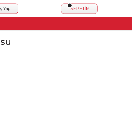
iş Yap
SEPETİM
usu