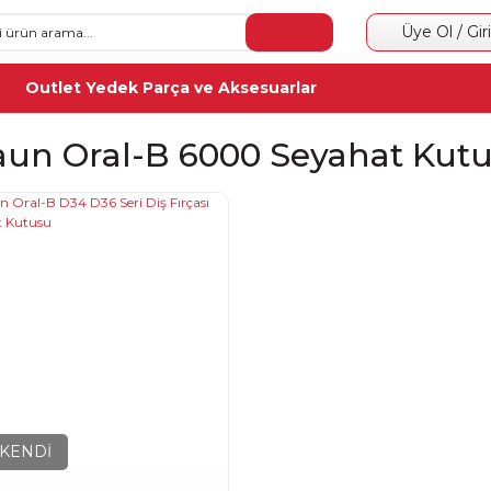
Üye Ol / Gir
Outlet Yedek Parça ve Aksesuarlar
aun Oral-B 6000 Seyahat Kut
KENDİ