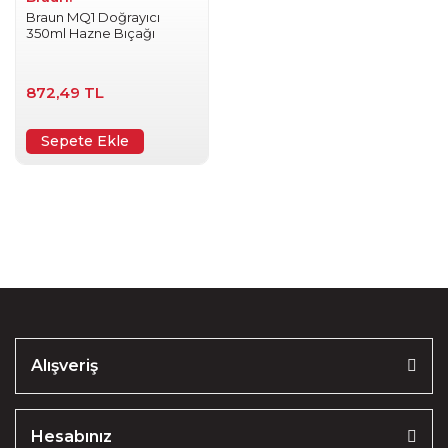
Braun MQ1 Doğrayıcı
350ml Hazne Bıçağı
872,49 TL
Sepete Ekle
Alışveriş
Hesabınız