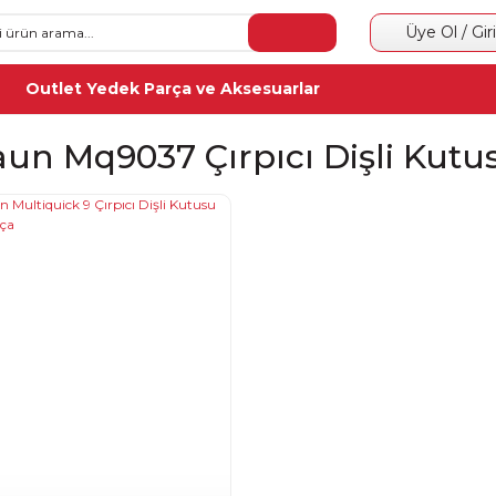
Üye Ol / Gir
Outlet Yedek Parça ve Aksesuarlar
aun Mq9037 Çırpıcı Dişli Kutu