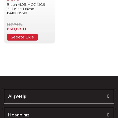
Braun MQ5, MQ7, MQ9
Buz Kırıcı Hazne
15410005510
1.321,76 TL
660,88 TL
Sepete Ekle
Alışveriş
Hesabınız