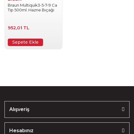
Braun Multiquik3-5-7-9 Ca
Tip 500ml. Hazne Bıçağı
952,01 TL
Sepete Ekle
Alışveriş
Hesabınız