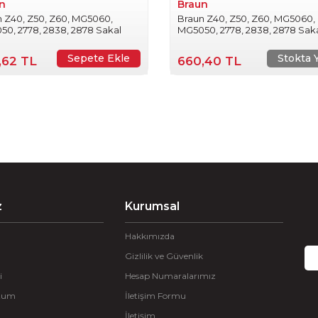
n
Braun
 Z40, Z50, Z60, MG5060,
Braun Z40, Z50, Z60, MG5060,
0, 2778, 2838, 2878 Sakal
MG5050, 2778, 2838, 2878 Sak
e ve Şekillendirme Ataçmanı
Kesme ve Şekillendirme Ataç
Sepete Ekle
Stokta 
,62 TL
660,40 TL
z
Kurumsal
Hakkımızda
Gizlilik ve Güvenlik
i
Hesap Numaralarımız
ttum
İletişim Formu
İletişim