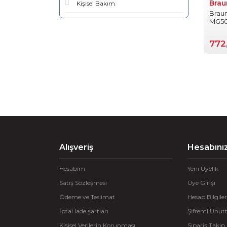
Brau
Kişisel Bakım
Braun
MG505
Kesm
772
Alışveriş
Hesabını
Hesabım
Yeni Üyelik
Satış Sözleşmesi
Üye Girişi
Ödeme ve Teslimat
Hesap Bilgiler
İptal iade şartları
Şifremi Unu
Kişisel Verilerin Korunması
Sipariş Takip