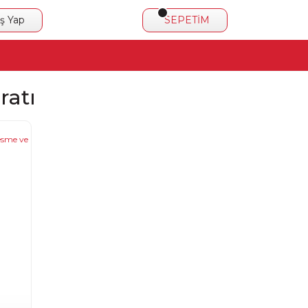
iş Yap
SEPETİM
ratı