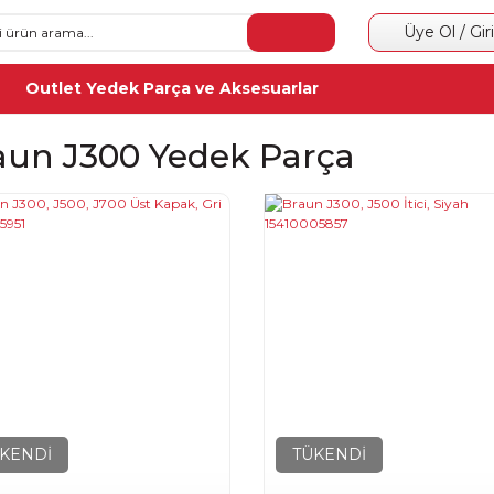
Üye Ol / Gir
Outlet Yedek Parça ve Aksesuarlar
aun J300 Yedek Parça
KENDİ
TÜKENDİ