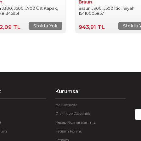
n.
Braun.
 J300, J500, J700 Üst Kapak,
Braun J300, J500 İtici, Siyah
R81345951
15410005857
Stokta Yok
Stokta 
22,09 TL
943,91 TL
z
Kurumsal
Hakkımızda
Gizlilik ve Güvenlik
i
Hesap Numaralarımız
ttum
İletişim Formu
İletişim