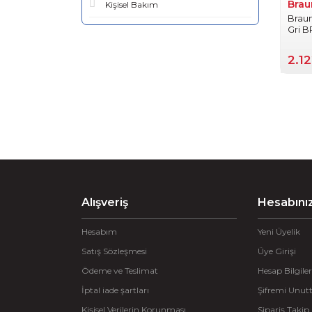
Brau
Kişisel Bakım
Braun
Gri B
2.1
Alışveriş
Hesabını
Hesabım
Yeni Üyelik
Satış Sözleşmesi
Üye Girişi
Ödeme ve Teslimat
Hesap Bilgiler
İptal iade şartları
Şifremi Unu
Kişisel Verilerin Korunması
Sipariş Takip