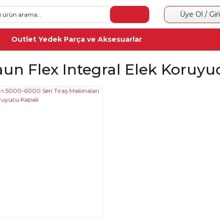
Üye Ol / Gir
Outlet Yedek Parça ve Aksesuarlar
aun Flex Integral Elek Koruy
0