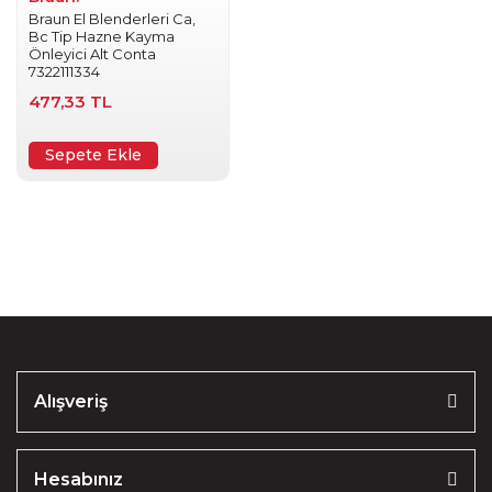
Braun El Blenderleri Ca,
Bc Tip Hazne Kayma
Önleyici Alt Conta
7322111334
477,33 TL
Sepete Ekle
Alışveriş
Hesabınız