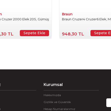
n
Braun
n Cruzer 2000 Elek 20S, Gümüş
Braun Cruzer4 Cruzer6 Elek, M
Sepete Ekle
Sepete E
,30 TL
948,30 TL
z
Kurumsal
Hakkımızda
Gizlilik ve Güvenlik
i
Hesap Numaralarımız