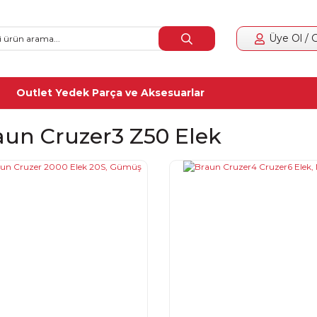
Üye Ol / G
Outlet Yedek Parça ve Aksesuarlar
aun Cruzer3 Z50 Elek