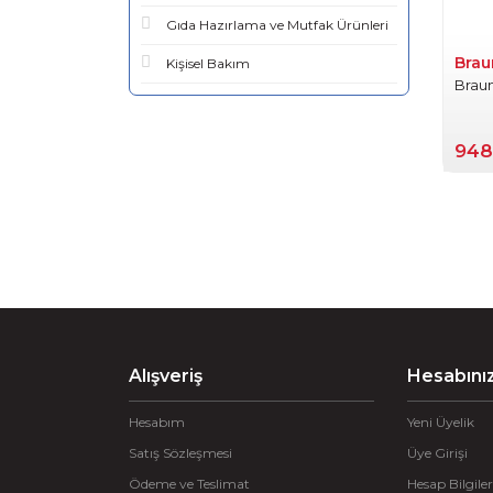
Gıda Hazırlama ve Mutfak Ürünleri
Brau
Kişisel Bakım
Brau
948
Alışveriş
Hesabını
Hesabım
Yeni Üyelik
Satış Sözleşmesi
Üye Girişi
Ödeme ve Teslimat
Hesap Bilgiler