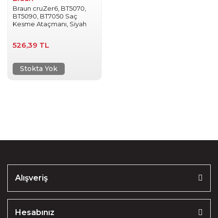
Braun cruZer6, BT5070,
BT5090, BT7050 Saç
Kesme Ataçmanı, Siyah
526,39 TL
Stokta Yok
Alışveriş
Hesabınız