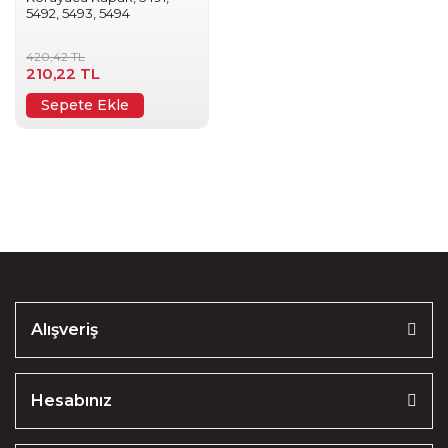
5492, 5493, 5494
420,42 TL
210,22 TL
Sepete Ekle
Alışveriş
Hesabınız