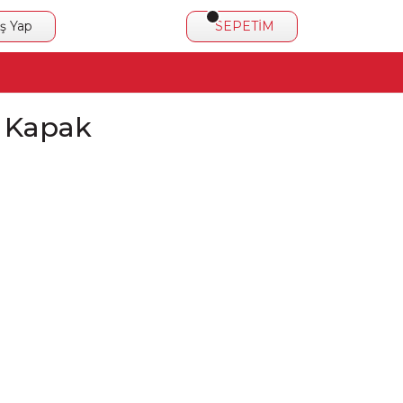
iş Yap
SEPETİM
u Kapak