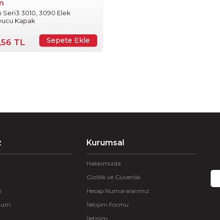
n
 Seri3 3010, 3090 Elek
yucu Kapak
Sepete Ekle
,56 TL
z
Kurumsal
Hakkımızda
Gizlilik ve Güvenlik
i
Hesap Numaralarımız
ttum
İletişim Formu
İletişim