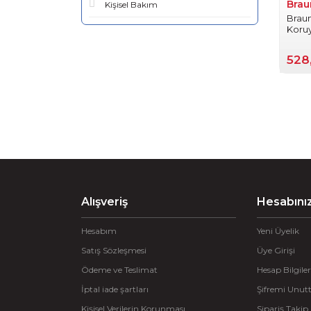
Brau
Kişisel Bakım
Braun
Koru
528
Alışveriş
Hesabını
Hesabım
Yeni Üyelik
Satış Sözleşmesi
Üye Girişi
Ödeme ve Teslimat
Hesap Bilgiler
İptal iade şartları
Şifremi Unu
Kişisel Verilerin Korunması
Sipariş Takip