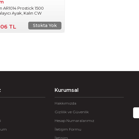
um
 AR1014 Prostick 1500
layıcı Ayak, Kalın CW
Stokta Yok
,06 TL
z
Kurumsal
Hakkımızda
Gizlilik ve Güvenlik
i
Hesap Numaralarımız
ttum
İletişim Formu
İletişim