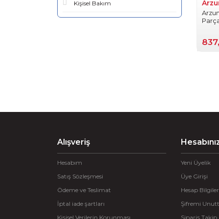
Arz
Kişisel Bakım
Arzum
Parça
837
Alışveriş
Hesabını
Hesabım
Yeni Üyelik
Satış Sözleşmesi
Üye Girişi
Ödeme ve Teslimat
Hesap Bilgiler
İptal iade şartları
Şifremi Unu
Kişisel Verilerin Korunması
Sipariş Takip