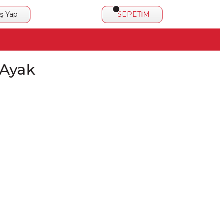
iş Yap
SEPETİM
 Ayak