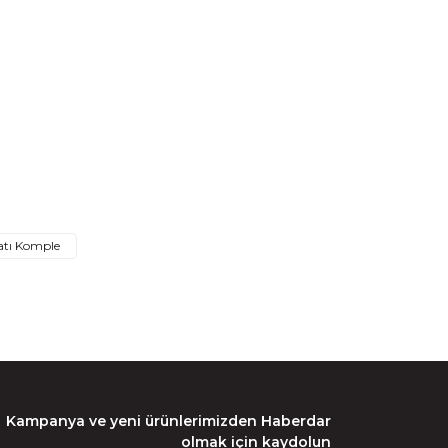
rak tarafımıza iletebilirsiniz.
tı Komple
Kampanya ve yeni ürünlerimizden Haberdar
olmak için kaydolun