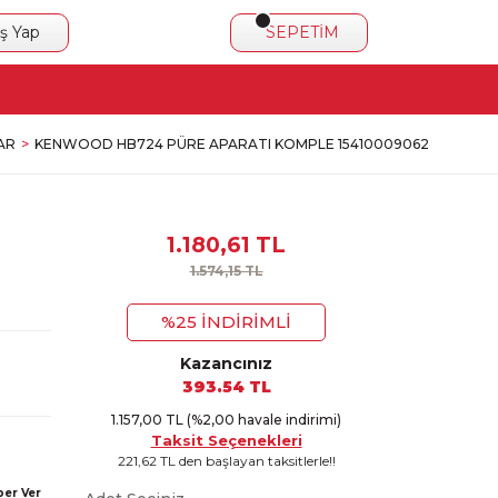
iş Yap
SEPETİM
AR
KENWOOD HB724 PÜRE APARATI KOMPLE 15410009062
1.180,61 TL
1.574,15 TL
%25 İNDİRİMLİ
Kazancınız
393.54 TL
1.157,00 TL (%2,00 havale indirimi)
Taksit Seçenekleri
221,62 TL den başlayan taksitlerle!!
ber Ver