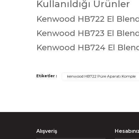
Kullanıldığı Ürünler
Kenwood HB722 El Blende
Kenwood HB723 El Blende
Kenwood HB724 El Blende
Bu ürünün fiyat bilgisi, resim, ürün açıklamaların
Etiketler :
kenwood HB722 Püre Aparatı Komple
Görüş ve önerileriniz için teşekkür ederiz.
Ürün resmi kalitesiz, bozuk veya görüntülenemiyo
Ürün açıklamasında eksik bilgiler bulunuyor.
Ürün bilgilerinde hatalar bulunuyor.
Alışveriş
Ürün fiyatı diğer sitelerden daha pahalı.
Hesabını