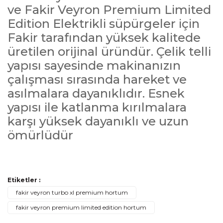
ve Fakir Veyron Premium Limited
Edition Elektrikli süpürgeler için
Fakir tarafından yüksek kalitede
üretilen orijinal üründür. Çelik telli
yapısı sayesinde makinanızın
çalışması sırasında hareket ve
asılmalara dayanıklıdır. Esnek
yapısı ile katlanma kırılmalara
karşı yüksek dayanıklı ve uzun
ömürlüdür
Bu ürünün fiyat bilgisi, resim, ürün açıklamalarında ve diğer
Etiketler :
konularda yetersiz gördüğünüz noktaları öneri formunu
Bu ürüne ilk yorumu siz yapın!
Ürün hakkında henüz soru sorulmamış.
fakir veyron turbo xl premium hortum
kullanarak tarafımıza iletebilirsiniz.
fakir veyron premium limited edition hortum
Görüş ve önerileriniz için teşekkür ederiz.
Yorum Yaz
Soru Sor