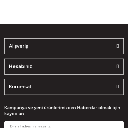
Ürün resmi kalitesiz, bozuk veya görüntülenemiyor.
Ürün açıklamasında eksik bilgiler bulunuyor.
Ürün bilgilerinde hatalar bulunuyor.
Ürün fiyatı diğer sitelerden daha pahalı.
Alışveriş
Bu ürüne benzer farklı alternatifler olmalı.
Hesabınız
Kurumsal
Gönder
Kampanya ve yeni ürünlerimizden Haberdar olmak için
kaydolun