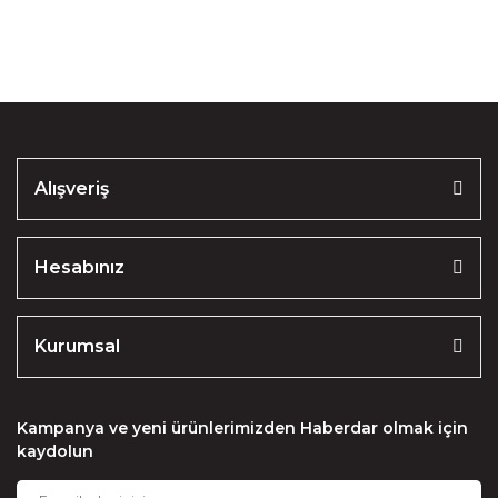
Soru Sor
Ürün resmi kalitesiz, bozuk veya görüntülenemiyor.
Ürün açıklamasında eksik bilgiler bulunuyor.
Ürün bilgilerinde hatalar bulunuyor.
Ürün fiyatı diğer sitelerden daha pahalı.
Alışveriş
Bu ürüne benzer farklı alternatifler olmalı.
Hesabınız
Kurumsal
Gönder
Kampanya ve yeni ürünlerimizden Haberdar olmak için
kaydolun