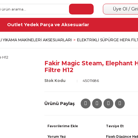
Üye Ol / Gir
Outlet Yedek Parça ve Aksesuarlar
LI YIKAMA MAKINELERI AKSESUARLARI
ELEKTRIKLI SÜPÜRGE HEPA FIL
Fakir Magic Steam, Elephant 
Filtre H12
Stok Kodu
45011686
Ürünü Paylaş
Tavsiye Et
Yorum Yaz
Fiyatı Düşünce Ha