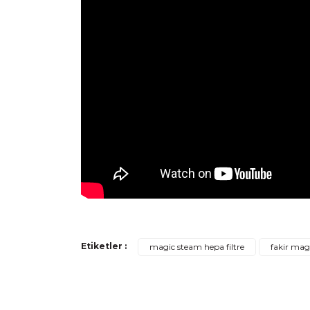
Bu ürünün fiyat bilgisi, resim, ürün açıklamaların
Etiketler :
magic steam hepa filtre
fakir mag
Görüş ve önerileriniz için teşekkür ederiz.
Ürün resmi kalitesiz, bozuk veya görüntülenemiyo