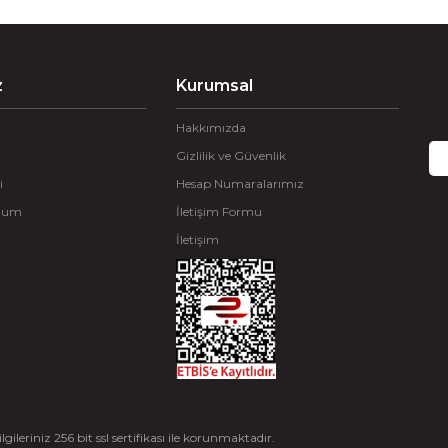
z
Kurumsal
Hakkımızda
Gizlilik ve Güvenlik
i
Hesap Numaralarımız
ttum
İletişim Formu
İletişim
Gönder
ileriniz 256 bit ssl sertifikası ile korunmaktadır.