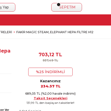
iş Yap
SEPETİM
TRELERI
FAKIR MAGIC STEAM, ELEPHANT HEPA FILTRE H12
Hepa
703,12 TL
937,49 TL
%25 İNDİRİMLİ
Kazancınız
234.37 TL
689,05 TL (%2,00 havale indirimi)
Taksit Seçenekleri
131,99 TL den başlayan taksitlerle!!
ber Ver