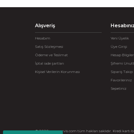
Ürün açıklamasında eksik bilgiler bulunuyor.
Ürün bilgilerinde hatalar bulunuyor.
Alışveriş
Ürün fiyatı diğer sitelerden daha pahalı.
Hesabını
Bu ürüne benzer farklı alternatifler olmalı.
Hesabım
Yeni Üyelik
Satış Sözleşmesi
Üye Girişi
Ödeme ve Teslimat
Hesap Bilgiler
İptal iade şartları
Şifremi Unu
Kişisel Verilerin Korunması
Sipariş Takip
Favorileriniz
Sepetiniz
© 2020 ayserservis.com tüm hakları saklıdır. Kredi kartı bilg