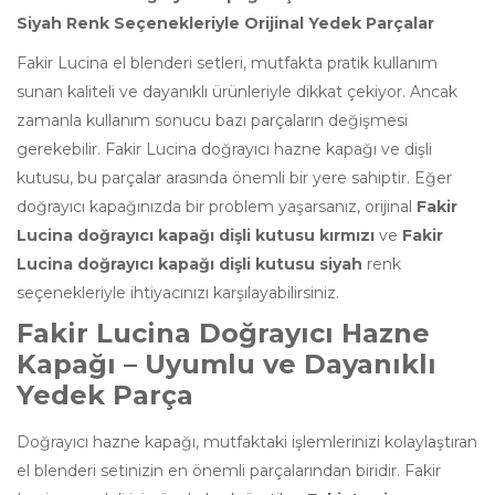
Baharat
Siyah Renk Seçenekleriyle Orijinal Yedek Parçalar
Öğütücü
Ütü Yedek
Aksesuarları
Parçaları
Fakir Lucina el blenderi setleri, mutfakta pratik kullanım
sunan kaliteli ve dayanıklı ürünleriyle dikkat çekiyor. Ancak
Katı Meyve ve
Vantilatör Yedek
Narenciye
zamanla kullanım sonucu bazı parçaların değişmesi
Parçaları
Sıkacakları
gerekebilir. Fakir Lucina doğrayıcı hazne kapağı ve dişli
Aksesuarları
kutusu, bu parçalar arasında önemli bir yere sahiptir. Eğer
Kıyma
doğrayıcı kapağınızda bir problem yaşarsanız, orijinal
Fakir
Makineleri
Lucina doğrayıcı kapağı dişli kutusu kırmızı
ve
Fakir
Aksesuarları
Lucina doğrayıcı kapağı dişli kutusu siyah
renk
Mikrodalga Fırın
seçenekleriyle ihtiyacınızı karşılayabilirsiniz.
& Fırın
Fakir Lucina Doğrayıcı Hazne
Aksesuarları
Kapağı – Uyumlu ve Dayanıklı
Mutfak Şefleri
Yedek Parça
ve Mutfak
Robotu
Aksesuarları
Doğrayıcı hazne kapağı, mutfaktaki işlemlerinizi kolaylaştıran
el blenderi setinizin en önemli parçalarından biridir. Fakir
Pilav Pişirici