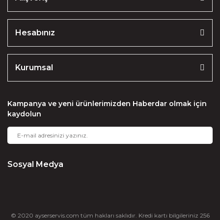
Bu ürüne benzer farklı alternatifler olmalı.
Hesabınız
Kurumsal
Gönder
Kampanya ve yeni ürünlerimizden Haberdar olmak için
kaydolun
Sosyal Medya
© 2020 ayserservis.com tüm hakları saklıdır. Kredi kartı bilgileriniz 256