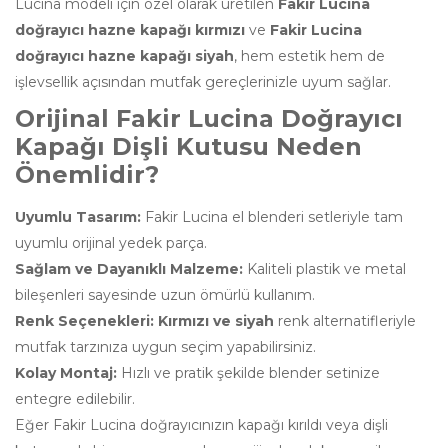
Lucina modeli için özel olarak üretilen
Fakir Lucina
Aksesuarları
doğrayıcı hazne kapağı kırmızı
ve
Fakir Lucina
Saç Sakal
doğrayıcı hazne kapağı siyah
, hem estetik hem de
Kesme
işlevsellik açısından mutfak gereçlerinizle uyum sağlar.
Makineleri
Aksesuarları
Orijinal Fakir Lucina Doğrayıcı
Kapağı Dişli Kutusu Neden
Şarjlı Robot
Süpürge
Önemlidir?
Aksesuarları
Uyumlu Tasarım:
Fakir Lucina el blenderi setleriyle tam
Su Isıtıcısı Kettle
uyumlu orijinal yedek parça.
Aksesuarları
Sağlam ve Dayanıklı Malzeme:
Kaliteli plastik ve metal
bileşenleri sayesinde uzun ömürlü kullanım.
Tost Makineleri
Aksesuarları
Renk Seçenekleri:
Kırmızı ve siyah
renk alternatifleriyle
mutfak tarzınıza uygun seçim yapabilirsiniz.
Yoğurt Yapma
Kolay Montaj:
Hızlı ve pratik şekilde blender setinize
Makinesi
Aksesuarları
entegre edilebilir.
Eğer Fakir Lucina doğrayıcınızın kapağı kırıldı veya dişli