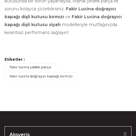
kutusunda bir sorun yaşandıysa, orijinal yedek parça ile
sorunu kolayca çözebilirsiniz.
Fakir Lucina doğrayıcı
kapağı dişli kutusu kırmızı
ve
Fakir Lucina doğrayıcı
kapağı dişli kutusu siyah
modelleriyle mutfağınızda
kesintisiz performans sağlayın!
Bu ürünün fiyat bilgisi, resim, ürün açıklamalarında ve diğer
Etiketler :
konularda yetersiz gördüğünüz noktaları öneri formunu
Bu ürüne ilk yorumu siz yapın!
Ürün hakkında henüz soru sorulmamış.
fakir lucina yedek parça
kullanarak tarafımıza iletebilirsiniz.
fakir lucina doğrayıcı kapağı kırmızı
Görüş ve önerileriniz için teşekkür ederiz.
Yorum Yaz
Soru Sor
Ürün resmi kalitesiz, bozuk veya görüntülenemiyor.
Ürün açıklamasında eksik bilgiler bulunuyor.
Ürün bilgilerinde hatalar bulunuyor.
Ürün fiyatı diğer sitelerden daha pahalı.
Alışveriş