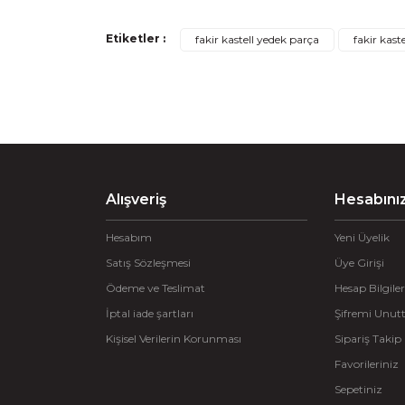
Bu ürünün fiyat bilgisi, resim, ürün açıklamaların
Etiketler :
fakir kastell yedek parça
fakir kast
Görüş ve önerileriniz için teşekkür ederiz.
Ürün resmi kalitesiz, bozuk veya görüntülenemiyo
Ürün açıklamasında eksik bilgiler bulunuyor.
Ürün bilgilerinde hatalar bulunuyor.
Alışveriş
Ürün fiyatı diğer sitelerden daha pahalı.
Hesabını
Bu ürüne benzer farklı alternatifler olmalı.
Hesabım
Yeni Üyelik
Satış Sözleşmesi
Üye Girişi
Ödeme ve Teslimat
Hesap Bilgiler
İptal iade şartları
Şifremi Unu
Kişisel Verilerin Korunması
Sipariş Takip
Favorileriniz
Sepetiniz