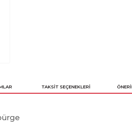
MLAR
TAKSIT SEÇENEKLERI
ÖNERI
üpürge