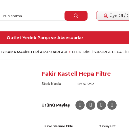
Üye Ol / G
Outlet Yedek Parça ve Aksesuarlar
LI YIKAMA MAKINELERI AKSESUARLARI
ELEKTRIKLI SÜPÜRGE HEPA FIL
Fakir Kastell Hepa Filtre
Stok Kodu
45002393
Ürünü Paylaş
Tavsiye Et