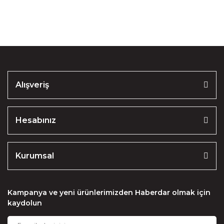
Soru Sor
Ürün resmi kalitesiz, bozuk veya görüntülenemiyor.
Ürün açıklamasında eksik bilgiler bulunuyor.
Ürün bilgilerinde hatalar bulunuyor.
Ürün fiyatı diğer sitelerden daha pahalı.
Alışveriş
Bu ürüne benzer farklı alternatifler olmalı.
Hesabınız
Kurumsal
Gönder
Kampanya ve yeni ürünlerimizden Haberdar olmak için
kaydolun