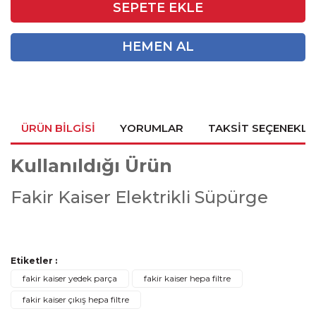
SEPETE EKLE
HEMEN AL
ÜRÜN BILGISI
YORUMLAR
TAKSIT SEÇENEKLE
Kullanıldığı Ürün
Fakir Kaiser Elektrikli Süpürge
Bu ürünün fiyat bilgisi, resim, ürün açıklamalarında ve diğer
Etiketler :
konularda yetersiz gördüğünüz noktaları öneri formunu
Bu ürüne ilk yorumu siz yapın!
Ürün hakkında henüz soru sorulmamış.
fakir kaiser yedek parça
fakir kaiser hepa filtre
kullanarak tarafımıza iletebilirsiniz.
fakir kaiser çıkış hepa filtre
Görüş ve önerileriniz için teşekkür ederiz.
Yorum Yaz