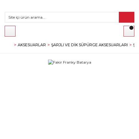
AKSESUARLAR
ŞARJLI VE DIK SÜPÜRGE AKSESUARLARI
ŞA