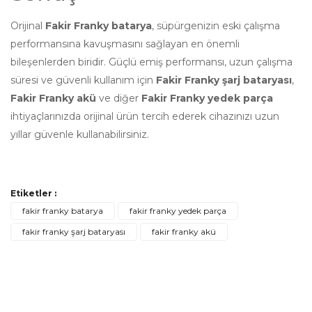
Orijinal
Fakir Franky batarya
, süpürgenizin eski çalışma
performansına kavuşmasını sağlayan en önemli
bileşenlerden biridir. Güçlü emiş performansı, uzun çalışma
süresi ve güvenli kullanım için
Fakir Franky şarj bataryası
,
Fakir Franky akü
ve diğer
Fakir Franky yedek parça
ihtiyaçlarınızda orijinal ürün tercih ederek cihazınızı uzun
yıllar güvenle kullanabilirsiniz.
Sık Sorulan Sorular (SSS)
Bu ürünün fiyat bilgisi, resim, ürün açıklamalarında ve diğer
Etiketler :
konularda yetersiz gördüğünüz noktaları öneri formunu
Bu ürüne ilk yorumu siz yapın!
Ürün hakkında henüz soru sorulmamış.
fakir franky batarya
fakir franky yedek parça
Fakir Franky batarya orijinal mi?
kullanarak tarafımıza iletebilirsiniz.
fakir franky şarj bataryası
fakir franky akü
Görüş ve önerileriniz için teşekkür ederiz.
Evet. Bu ürün Fakir Franky Dikey Şarjlı Süpürgeler ile
Yorum Yaz
Soru Sor
uyumlu orijinal yedek parçadır.
Ürün resmi kalitesiz, bozuk veya görüntülenemiyor.
Fakir Franky şarj bataryası hangi
Ürün açıklamasında eksik bilgiler bulunuyor.
modellere uygundur?