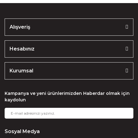
Ürün bilgilerinde hatalar bulunuyor.
Ürün fiyatı diğer sitelerden daha pahalı.
Alışveriş
Bu ürüne benzer farklı alternatifler olmalı.
Hesabınız
Kurumsal
Gönder
Kampanya ve yeni ürünlerimizden Haberdar olmak için
kaydolun
Sosyal Medya