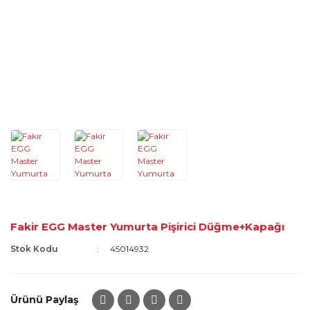
Fakir EGG Master Yumurta Pişirici Düğme+Kapağı
Stok Kodu
45014932
Ürünü Paylaş