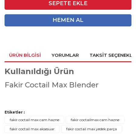
SEPETE EKLE
HEMEN AL
ÜRÜN BILGISI
YORUMLAR
TAKSIT SEÇENEKLE
Kullanıldığı Ürün
Fakir Coctail Max Blender
Bu ürünün fiyat bilgisi, resim, ürün açıklamalarında ve diğer
Etiketler :
konularda yetersiz gördüğünüz noktaları öneri formunu
Bu ürüne ilk yorumu siz yapın!
Ürün hakkında henüz soru sorulmamış.
fakir coctail max cam hazne
fakir coctailmax cam hazne
kullanarak tarafımıza iletebilirsiniz.
fakir coctail max aksesuar
fakir coctail max yedek parça
Görüş ve önerileriniz için teşekkür ederiz.
Yorum Yaz