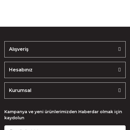
Soru Sor
Ürün resmi kalitesiz, bozuk veya görüntülenemiyor.
Ürün açıklamasında eksik bilgiler bulunuyor.
Ürün bilgilerinde hatalar bulunuyor.
Ürün fiyatı diğer sitelerden daha pahalı.
Alışveriş
Bu ürüne benzer farklı alternatifler olmalı.
Hesabınız
Kurumsal
Gönder
Kampanya ve yeni ürünlerimizden Haberdar olmak için
kaydolun