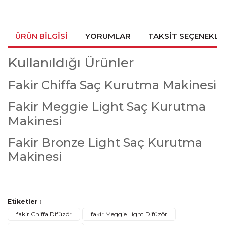
ÜRÜN BILGISI
YORUMLAR
TAKSIT SEÇENEKLE
Kullanıldığı Ürünler
Fakir Chiffa Saç Kurutma Makinesi
Fakir Meggie Light Saç Kurutma
Makinesi
Fakir Bronze Light Saç Kurutma
Makinesi
Bu ürünün fiyat bilgisi, resim, ürün açıklamalarında ve diğer
Etiketler :
konularda yetersiz gördüğünüz noktaları öneri formunu
Bu ürüne ilk yorumu siz yapın!
Ürün hakkında henüz soru sorulmamış.
fakir Chiffa Difüzör
fakir Meggie Light Difüzör
kullanarak tarafımıza iletebilirsiniz.