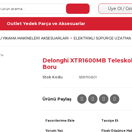
Üye Ol / Gir
Outlet Yedek Parça ve Aksesuarlar
LI YIKAMA MAKINELERI AKSESUARLARI
ELEKTRIKLI SÜPÜRGE UZATMA
Delonghi XTR1600MB Telesko
Boru
Stok Kodu
5519110601
Ürünü Paylaş
Tavsiye Et
Yorum Yaz
Fiyatı Düşünce Ha