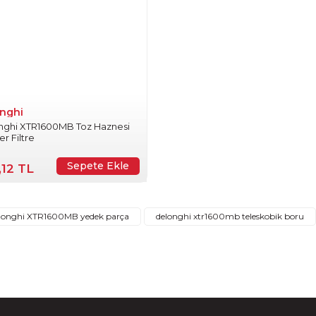
nghi
nghi XTR1600MB Toz Haznesi
Gönder
r Filtre
Sepete Ekle
,12 TL
longhi XTR1600MB yedek parça
delonghi xtr1600mb teleskobik boru