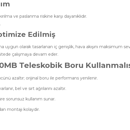
rım
ılma ve paslanma riskine karşı dayanıklıdır.
.
ptimize Edilmiş
uygun olarak tasarlanan iç genişlik, hava akışını maksimum sev
itede çalışmaya devam eder.
MB Teleskobik Boru Kullanmalıs
ü azaltır; orijinal boru ile performans yenilenir.
nır, bel ve sırt ağrılarını azaltır.
üre sorunsuz kullanım sunar.
n montajı kolaydır.