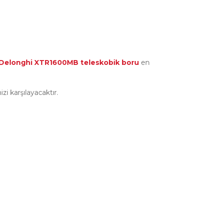
Delonghi XTR1600MB teleskobik boru
en
zi karşılayacaktır.
rak tarafımıza iletebilirsiniz.