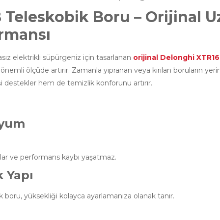
eleskobik Boru – Orijinal U
ormansı
 elektrikli süpürgeniz için tasarlanan
orijinal Delonghi XTR1
emli ölçüde artırır. Zamanla yıpranan veya kırılan boruların yer
i destekler hem de temizlik konforunu artırır.
Uyum
r ve performans kaybı yaşatmaz.
k Yapı
boru, yüksekliği kolayca ayarlamanıza olanak tanır.