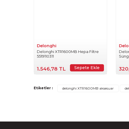
Ürün fiyatı diğer sitelerden daha pahalı.
Bu ürüne benzer farklı alternatifler olmalı.
Delonghi
Delo
Delonghi XTR1600MB Hepa Filtre
Delo
5519110311
Sünge
Sepete Ekle
1.546,78 TL
320
Etiketler :
delonghi XTR1600MB aksesuar
de