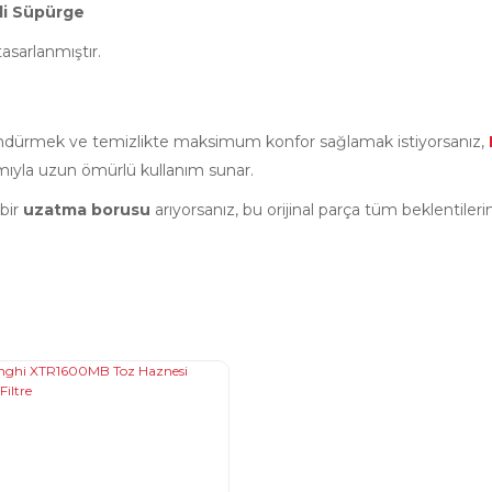
li Süpürge
asarlanmıştır.
öndürmek ve temizlikte maksimum konfor sağlamak istiyorsanız,
rımıyla uzun ömürlü kullanım sunar.
bir
uzatma borusu
arıyorsanız, bu orijinal parça tüm beklentilerini
da ve diğer konularda yetersiz gördüğünüz noktaları öneri formunu kullana
Bu ürüne ilk yorumu siz yapın!
Ürün hakkında henüz soru sorulmamış.
r.
Yorum Yaz
Soru Sor