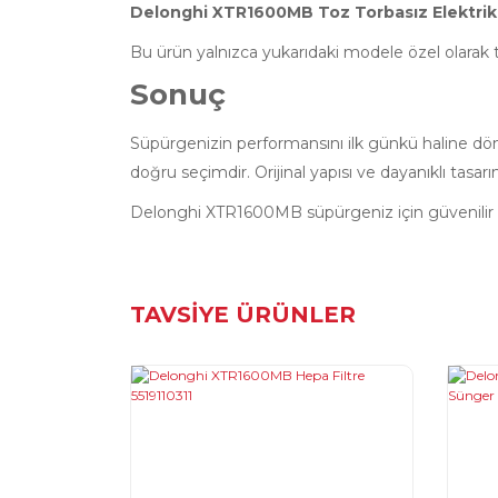
Delonghi XTR1600MB Toz Torbasız Elektrik
Bu ürün yalnızca yukarıdaki modele özel olarak t
Sonuç
Süpürgenizin performansını ilk günkü haline d
doğru seçimdir. Orijinal yapısı ve dayanıklı tasa
Delonghi XTR1600MB süpürgeniz için güvenilir 
Bu ürünün fiyat bilgisi, resim, ürün açıklamaların
TAVSİYE ÜRÜNLER
Görüş ve önerileriniz için teşekkür ederiz.
Ürün resmi kalitesiz, bozuk veya görüntülenemiyo
Ürün açıklamasında eksik bilgiler bulunuyor.
Ürün bilgilerinde hatalar bulunuyor.