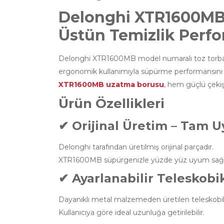
Delonghi XTR1600MB T
Üstün Temizlik Perf
Delonghi XTR1600MB model numaralı toz torbasız
ergonomik kullanımıyla süpürme performansını ön
XTR1600MB uzatma borusu
, hem güçlü çekiş
Ürün Özellikleri
✔ Orijinal Üretim – Tam 
Delonghi tarafından üretilmiş orijinal parçadır.
XTR1600MB süpürgenizle yüzde yüz uyum sağla
✔ Ayarlanabilir Teleskobi
Dayanıklı metal malzemeden üretilen teleskobik 
Kullanıcıya göre ideal uzunluğa getirilebilir.