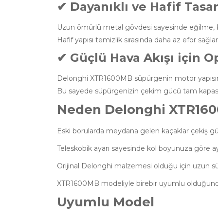
✔ Dayanıklı ve Hafif Tasa
Uzun ömürlü metal gövdesi sayesinde eğilme, kır
Hafif yapısı temizlik sırasında daha az efor sağlar
✔ Güçlü Hava Akışı için O
Delonghi XTR1600MB süpürgenin motor yapısına 
Bu sayede süpürgenizin çekim gücü tam kapas
Neden Delonghi XTR1600
Eski borularda meydana gelen kaçaklar çekiş gücün
Teleskobik ayarı sayesinde kol boyunuza göre ayarla
Orijinal Delonghi malzemesi olduğu için uzun s
XTR1600MB modeliyle birebir uyumlu olduğunda
Uyumlu Model