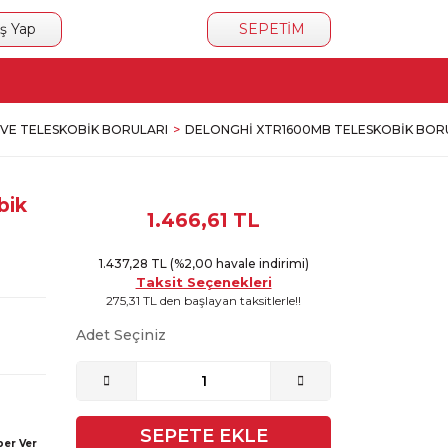
iş Yap
SEPETİM
 VE TELESKOBIK BORULARI
DELONGHI XTR1600MB TELESKOBIK BOR
bik
1.466,61 TL
1.437,28 TL (%2,00 havale indirimi)
Taksit Seçenekleri
275,31 TL den başlayan taksitlerle!!
Adet Seçiniz
SEPETE EKLE
ber Ver