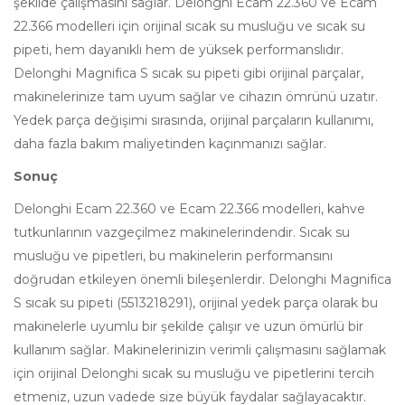
şekilde çalışmasını sağlar. Delonghi Ecam 22.360 ve Ecam
22.366 modelleri için orijinal sıcak su musluğu ve sıcak su
pipeti, hem dayanıklı hem de yüksek performanslıdır.
Delonghi Magnifica S sıcak su pipeti gibi orijinal parçalar,
makinelerinize tam uyum sağlar ve cihazın ömrünü uzatır.
Yedek parça değişimi sırasında, orijinal parçaların kullanımı,
daha fazla bakım maliyetinden kaçınmanızı sağlar.
Sonuç
Delonghi Ecam 22.360 ve Ecam 22.366 modelleri, kahve
tutkunlarının vazgeçilmez makinelerindendir. Sıcak su
musluğu ve pipetleri, bu makinelerin performansını
doğrudan etkileyen önemli bileşenlerdir. Delonghi Magnifica
S sıcak su pipeti (5513218291), orijinal yedek parça olarak bu
makinelerle uyumlu bir şekilde çalışır ve uzun ömürlü bir
kullanım sağlar. Makinelerinizin verimli çalışmasını sağlamak
için orijinal Delonghi sıcak su musluğu ve pipetlerini tercih
etmeniz, uzun vadede size büyük faydalar sağlayacaktır.