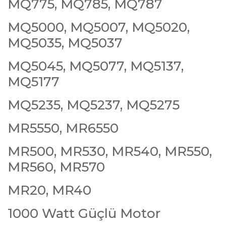
MQ775, MQ785, MQ787
MQ5000, MQ5007, MQ5020,
MQ5035, MQ5037
MQ5045, MQ5077, MQ5137,
MQ5177
MQ5235, MQ5237, MQ5275
MR5550, MR6550
MR500, MR530, MR540, MR550,
MR560, MR570
MR20, MR40
1000 Watt Güçlü Motor