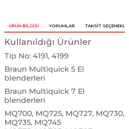
ÜRÜN BILGISI
YORUMLAR
TAKSIT SEÇENEKLE
Kullanıldığı Ürünler
Tip No: 4191, 4199
Braun Multiquick 5 El
blenderleri
Braun Multiquick 7 El
blenderleri
MQ700, MQ725, MQ727, MQ730,
MQ735, MQ745