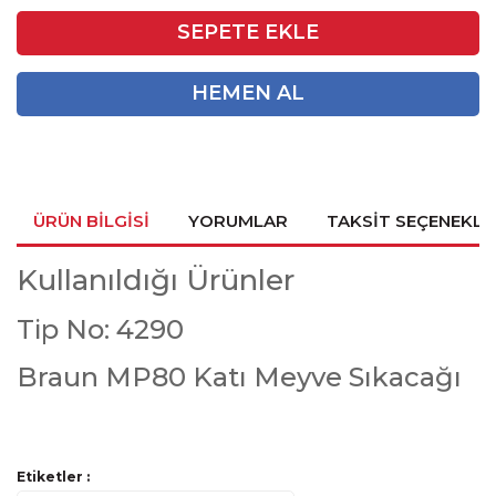
SEPETE EKLE
HEMEN AL
ÜRÜN BILGISI
YORUMLAR
TAKSIT SEÇENEKLE
Kullanıldığı Ürünler
Tip No: 4290
Braun MP80 Katı Meyve Sıkacağı
Bu ürünün fiyat bilgisi, resim, ürün açıklamalarında ve diğer
Etiketler :
konularda yetersiz gördüğünüz noktaları öneri formunu
Bu ürüne ilk yorumu siz yapın!
Ürün hakkında henüz soru sorulmamış.